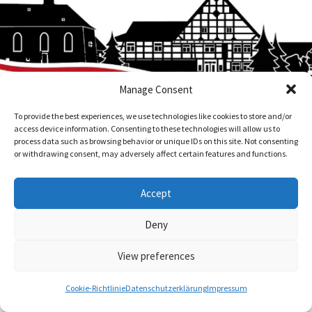
Wichtige Links
Manage Consent
Dokumente
To provide the best experiences, we use technologies like cookies to store and/or
Cookie-Richtlinie (EU)
access device information. Consenting to these technologies will allow us to
process data such as browsing behavior or unique IDs on this site. Not consenting
Kontakt
or withdrawing consent, may adversely affect certain features and functions.
Impressum
Accept
Datenschutzerklärung
Deny
Jetzt mitfunken!
View preferences
Bleiben Sie auch unterwegs immer auf dem Laufenden
Cookie-Richtlinie
Datenschutzerklärung
Impressum
mit StadtLand.Funk!