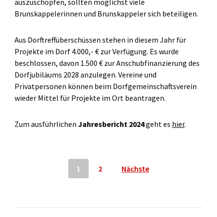
auszuschöpfen, sollten möglichst viele
Brunskappelerinnen und Brunskappeler sich beteiligen.
Aus Dorftreffüberschüssen stehen in diesem Jahr für
Projekte im Dorf 4.000,- € zur Verfügung. Es wurde
beschlossen, davon 1.500 € zur Anschubfinanzierung des
Dorfjubiläums 2028 anzulegen. Vereine und
Privatpersonen können beim Dorfgemeinschaftsverein
wieder Mittel für Projekte im Ort beantragen.
Zum ausführlichen
Jahresbericht 2024
geht es
hier
.
Seitennummerierung
1
2
Nächste
der
Beiträge