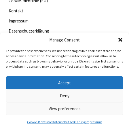
Cookie-Richtlinie (EU)
Kontakt
Impressum
Datenschutzerklärung
Manage Consent
To provide the best experiences, we use technologies like cookies to store and/or
Jetzt mitfunken!
access device information. Consenting to these technologies will allow us to
process data such as browsing behavior or unique IDs on this site. Not consenting
or withdrawing consent, may adversely affect certain features and functions.
Bleiben Sie auch unterwegs immer auf dem Laufenden
mit StadtLand.Funk!
Accept
Jetzte laden für
iOS
oder
Android
Deny
View preferences
© 2026
Cookie-Richtlinie
Datenschutzerklärung
Impressum