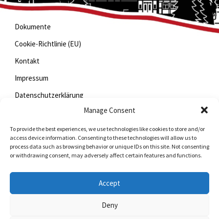
Dokumente
Cookie-Richtlinie (EU)
Kontakt
Impressum
Datenschutzerklärung
Manage Consent
To provide the best experiences, we use technologies like cookies to store and/or
Jetzt mitfunken!
access device information. Consenting to these technologies will allow us to
process data such as browsing behavior or unique IDs on this site. Not consenting
or withdrawing consent, may adversely affect certain features and functions.
Bleiben Sie auch unterwegs immer auf dem Laufenden
mit StadtLand.Funk!
Accept
Jetzte laden für
iOS
oder
Android
Deny