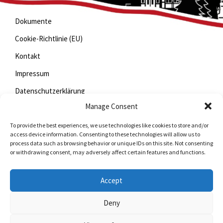
Dokumente
Cookie-Richtlinie (EU)
Kontakt
Impressum
Datenschutzerklärung
Manage Consent
To provide the best experiences, we use technologies like cookies to store and/or
Jetzt mitfunken!
access device information. Consenting to these technologies will allow us to
process data such as browsing behavior or unique IDs on this site. Not consenting
or withdrawing consent, may adversely affect certain features and functions.
Bleiben Sie auch unterwegs immer auf dem Laufenden
mit StadtLand.Funk!
Accept
Jetzte laden für
iOS
oder
Android
Deny