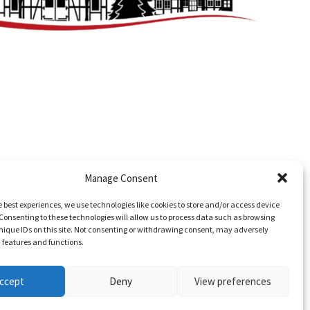
Manage Consent
e best experiences, we use technologies like cookies to store and/or access device
Consenting to these technologies will allow us to process data such as browsing
nique IDs on this site. Not consenting or withdrawing consent, may adversely
n features and functions.
ccept
Deny
View preferences