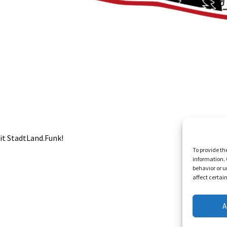
it StadtLand.Funk!
To provide th
information. 
behavior or u
affect certai
A