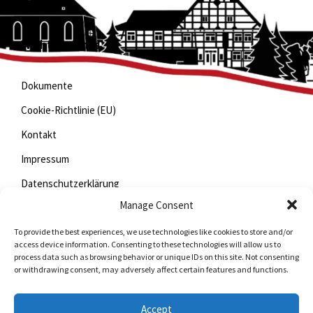
Wichtige Links
Dokumente
Cookie-Richtlinie (EU)
Kontakt
Impressum
Datenschutzerklärung
Manage Consent
To provide the best experiences, we use technologies like cookies to store and/or
Jetzt mitfunken!
access device information. Consenting to these technologies will allow us to
process data such as browsing behavior or unique IDs on this site. Not consenting
or withdrawing consent, may adversely affect certain features and functions.
Bleiben Sie auch unterwegs immer auf dem Laufenden
mit StadtLand.Funk!
Accept