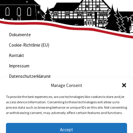
Wichtige Links
Dokumente
Cookie-Richtlinie (EU)
Kontakt
Impressum
Datenschutzerklärung
Manage Consent
To provide the best experiences, we use technologies like cookies to store and/or
Jetzt mitfunken!
access device information. Consenting to these technologies will allow us to
process data such as browsing behavior or unique IDs on this site. Not consenting
or withdrawing consent, may adversely affect certain features and functions.
Bleiben Sie auch unterwegs immer auf dem Laufenden
mit StadtLand.Funk!
Accept