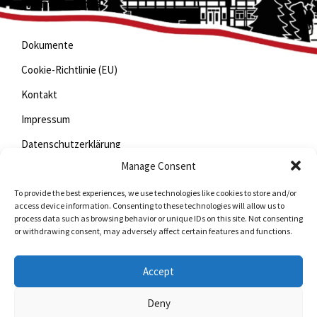
Wichtige Links
Dokumente
Cookie-Richtlinie (EU)
Kontakt
Impressum
Datenschutzerklärung
Manage Consent
To provide the best experiences, we use technologies like cookies to store and/or
Jetzt mitfunken!
access device information. Consenting to these technologies will allow us to
process data such as browsing behavior or unique IDs on this site. Not consenting
or withdrawing consent, may adversely affect certain features and functions.
Bleiben Sie auch unterwegs immer auf dem Laufenden
mit StadtLand.Funk!
Accept
Jetzte laden für
iOS
oder
Android
Deny