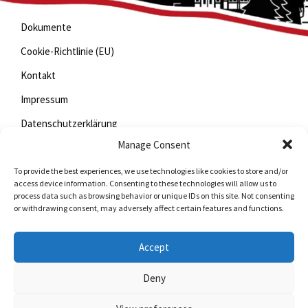
Dokumente
Cookie-Richtlinie (EU)
Kontakt
Impressum
Datenschutzerklärung
Manage Consent
To provide the best experiences, we use technologies like cookies to store and/or
Jetzt mitfunken!
access device information. Consenting to these technologies will allow us to
process data such as browsing behavior or unique IDs on this site. Not consenting
or withdrawing consent, may adversely affect certain features and functions.
Bleiben Sie auch unterwegs immer auf dem Laufenden
mit StadtLand.Funk!
Accept
Jetzte laden für
iOS
oder
Android
Deny